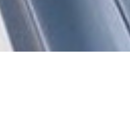
EXPOSITION «
PABLO
ATCHUGARRY »