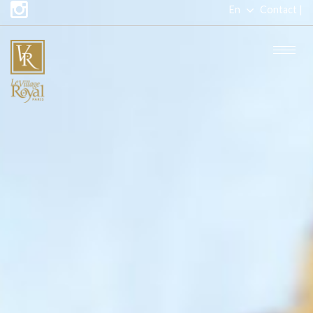
En
Contact |
Fr
Togg